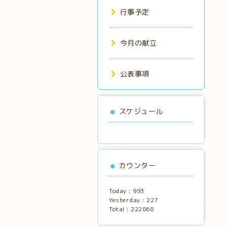
行事予定
今月の献立
公表事項
スケジュール
カウンター
Today :
993
Yesterday :
227
Total :
222868