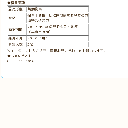
◆募集要項
雇用形態
常勤職員
保育士資格・幼稚園教諭をお持ちの方
資格
取得見込の方
7:00〜19:00の間でシフト勤務
勤務期間
（実働８時間）
採用年月日
2023年4月1日
募集人数
2名
※エージェントを介さず、直接お問い合わせをお願いします。
◆お問い合わせ
0553−33−3016